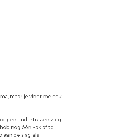
ma, maar je vindt me ook
zorg en ondertussen volg
 heb nog één vak af te
 aan de slag als