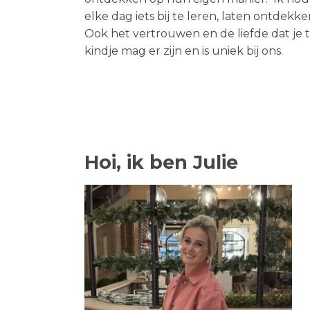
elke dag iets bij te leren, laten ontdek
Ook het vertrouwen en de liefde dat je ter
kindje mag er zijn en is uniek bij ons.
Hoi, ik ben Julie