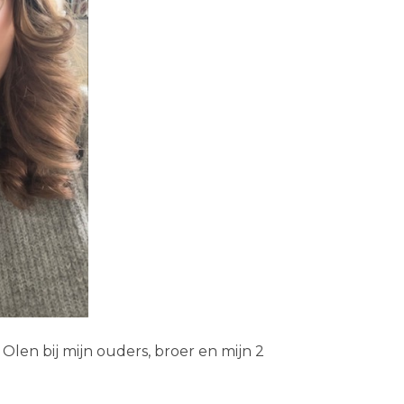
 Olen bij mijn ouders, broer en mijn 2