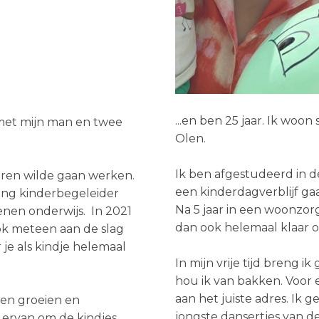
...en ben 25 jaar. Ik woo
 met mijn man en twee
Olen.
Ik ben afgestudeerd in d
nderen wilde gaan werken.
een kinderdagverblijf ga
iding kinderbegeleider
Na 5 jaar in een woonzo
enen onderwijs. In 2021
dan ook helemaal klaar o
ok meteen aan de slag
 je als kindje helemaal
In mijn vrije tijd breng i
hou ik van bakken. Voor e
aan het juiste adres. Ik 
nen groeien en
jongste dansertjes van d
 ervan om de kindjes