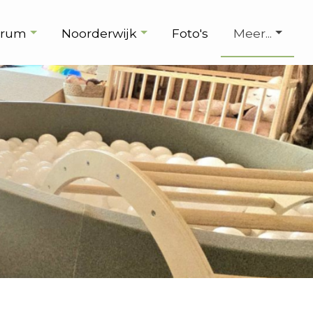
trum
Noorderwijk
Foto's
Meer...