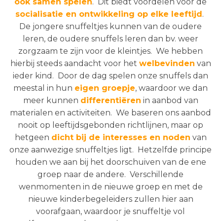
ook samen spelen
. Dit biedt voordelen voor de
socialisatie en ontwikkeling op elke leeftijd
.
De jongere snuffeltjes kunnen van de oudere
leren, de oudere snuffels leren dan bv. weer
zorgzaam te zijn voor de kleintjes. We hebben
hierbij steeds aandacht voor het
welbevinden
van
ieder kind. Door de dag spelen onze snuffels dan
meestal in hun
eigen groepje
, waardoor we dan
meer kunnen
differentiëren
in aanbod van
materialen en activiteiten. We baseren ons aanbod
nooit op leeftijdsgebonden richtlijnen, maar op
hetgeen
dicht bij de interesses en noden
van
onze aanwezige snuffeltjes ligt. Hetzelfde principe
houden we aan bij het doorschuiven van de ene
groep naar de andere. Verschillende
wenmomenten in de nieuwe groep en met de
nieuwe kinderbegeleiders zullen hier aan
voorafgaan, waardoor je snuffeltje vol